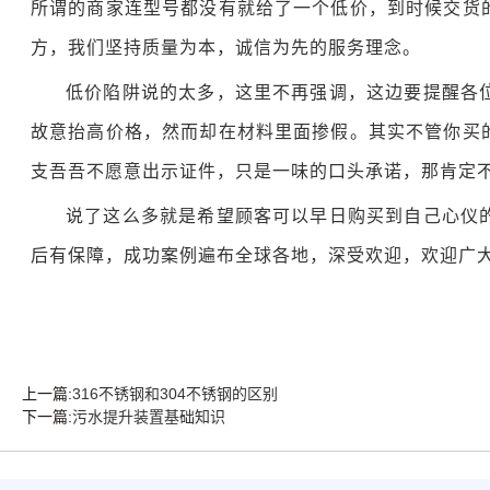
所谓的商家连型号都没有就给了一个低价，到时候交货
方，我们坚持质量为本，诚信为先的服务理念。
低价陷阱说的太多，这里不再强调，
这边
要提醒各
故意抬高价格，然而却在材料里面掺假。其实不管你买
支吾吾不愿意出示证件，只是一味的口头承诺，那肯定
说了这么多就是希望顾客可以早日购买到自己心仪
后有保障，成功案例遍布全球各地，深受欢迎，欢迎广
上一篇:
316不锈钢和304不锈钢的区别
下一篇:
污水提升装置基础知识